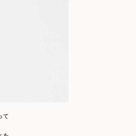
って
とを