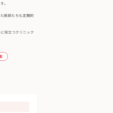
す。
った医師たちも定期的
らに役立つクリニック
載