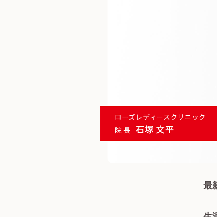
ローズレディースクリニック
石塚 文平
院 長
最
生