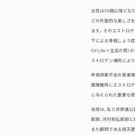
女性は50歳以降どな
どの外面的な美しさを
ます。そのエストロゲ
下による骨粗しょう症や
Of Life＝生活の
ストロゲン補充により
早発卵巣不全の患者様
健康維持にエストロゲ
に与えられた重要な使
当院は、私と
井原基公
医師、河村和弘医師と
また顧問である順天堂