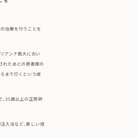
様の治療を行うことを
マリアンナ医大におい
されたあとの患者様の
ころまで行くという成
、35歳以上の正常卵
卵巣注入法など、新しい技