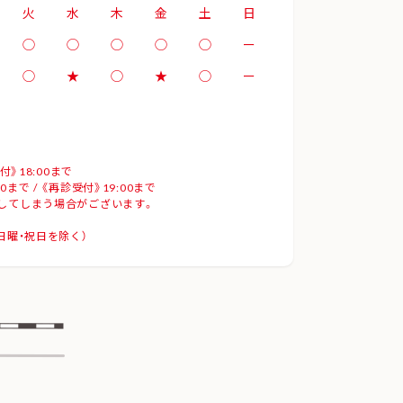
火
水
木
金
土
日
◯
◯
◯
◯
◯
ー
◯
★
◯
★
◯
ー
付》18:00まで
まで / 《再診受付》19:00まで
せしてしまう場合がございます。
30（日曜・祝日を除く）