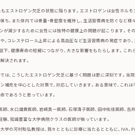
たもエストロゲン欠乏の状態に陥ります。エストロゲンは女性ホルモ
保ち、また体内では骨量・骨密度を維持し、生活習慣病を防ぐなど様
ンが減少するために女性には独特の健康上の問題が起こります。その
、コレステロール上昇による高血圧など生活習慣病の発症であり、女性の
質）の低下、健康寿命の短縮につながり、大きな影響をもたらします。これ
解決されます。
では、こうしたエストロゲン欠乏に基づく問題は更に深刻です。当院
ン補充を中心とした対策で、対応していきます。ある意味で、これは
命であろうと思っています。
医師、水口雄貴医師、岩﨑真一医師、石塚清子医師、田中佑佳医師、吉
経験、知識豊富な大学病院クラスの医師が揃っています。
大学の河村和弘教授は、我々とともに診療に当たるとともに、IVA、P