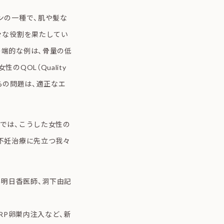
ンの一種で、肌や髪な
々な役割を果たしてい
端的な例は、骨量の低
QOL（Quality
らの問題は、適正なエ
では、こうした女性の
不妊治療に先立つ我々
井明日香医師、洞下由記
RP卵巣内注入など、新