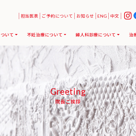
担当医表
ご予約について
お知らせ
ENG
中文
について
不妊治療について
婦人科診療について
治
Greeting
院長ご挨拶