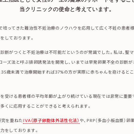
当クリニックの使命と考えています。
で培ってきた難治性不妊治療のノウハウを応用して広く不妊の患者
をしております。
診断がつくと不妊治療は不可能だというのが常識でした。私は、聖
ローズ法と呼ぶ排卵誘発法を開発し、いまでは早発卵巣不全の診断が
が、35歳未満で治療開始すれば37%の方が実際に赤ちゃんを抱けると
を受ける患者様の平均年齢が上がり続けている現在では非常に重要で
の多くに応用することができると考えられます。
研究を重ねた
IVA（原子卵胞体外活性化法）
や、PRP（多血小板血漿）
力をしております。