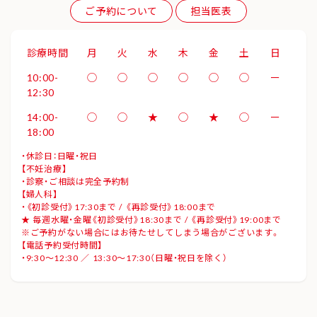
ご予約について
担当医表
診療時間
月
火
水
木
金
土
日
10:00-
◯
◯
◯
◯
◯
◯
ー
12:30
14:00-
◯
◯
★
◯
★
◯
ー
18:00
・休診日：日曜・祝日
【不妊治療】
・診察・ご相談は完全予約制
【婦人科】
・《初診受付》17:30まで / 《再診受付》18:00まで
★ 毎週水曜・金曜《初診受付》18:30まで / 《再診受付》19:00まで
※ご予約がない場合にはお待たせしてしまう場合がございます。
【電話予約受付時間】
・9:30～12:30 ／ 13:30～17:30（日曜・祝日を除く）