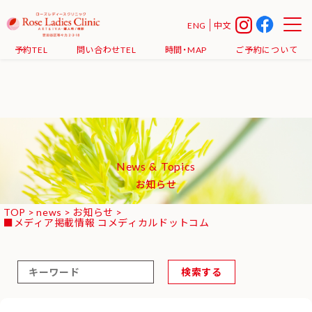
Warning
: Undefined array key 0 in
ENG
中文
/home/xs607608/roseladiesclinic.jp/public_html/news/wp-
予約TEL
問い合わせTEL
時間・MAP
ご予約について
content/themes/rose2018/functions.php
on line
38
News & Topics
お知らせ
TOP
>
news
>
お知らせ
>
■メディア掲載情報 コメディカルドットコム