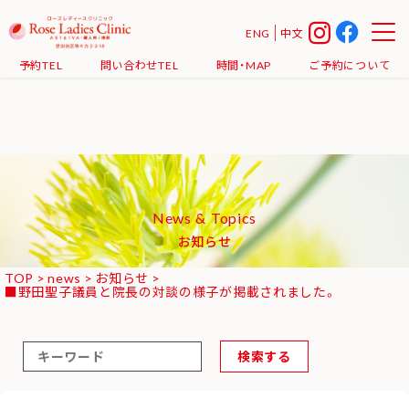
Warning
: Undefined array key 0 in
ENG
中文
/home/xs607608/roseladiesclinic.jp/public_html/news/wp-
予約TEL
問い合わせTEL
時間・MAP
ご予約について
content/themes/rose2018/functions.php
on line
38
News & Topics
お知らせ
TOP
>
news
>
お知らせ
>
■野田聖子議員と院長の対談の様子が掲載されました。